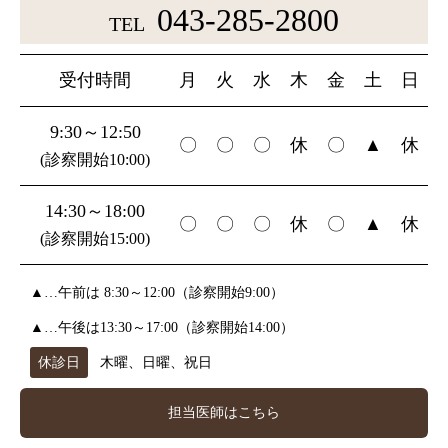
043-285-2800
TEL
受付時間
月
火
水
木
金
土
日
9:30～12:50
〇
〇
〇
休
〇
▲
休
(診察開始10:00)
14:30～18:00
〇
〇
〇
休
〇
▲
休
(診察開始15:00)
▲…午前は 8:30～12:00（診察開始9:00）
▲…午後は13:30～17:00（診察開始14:00）
休診日
木曜、日曜、祝日
担当医師はこちら